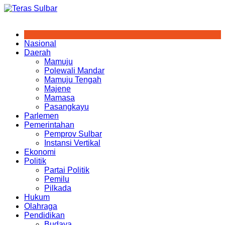
Skip
to
content
Nasional
Daerah
Mamuju
Polewali Mandar
Mamuju Tengah
Majene
Mamasa
Pasangkayu
Parlemen
Pemerintahan
Pemprov Sulbar
Instansi Vertikal
Ekonomi
Politik
Partai Politik
Pemilu
Pilkada
Hukum
Olahraga
Pendidikan
Budaya