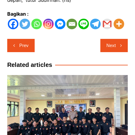
Bagikan :
Navigasi
Prev
Next
pos
Related articles