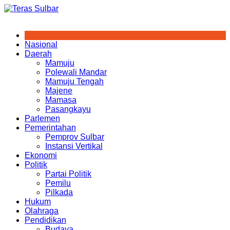
Skip
to
content
Nasional
Daerah
Mamuju
Polewali Mandar
Mamuju Tengah
Majene
Mamasa
Pasangkayu
Parlemen
Pemerintahan
Pemprov Sulbar
Instansi Vertikal
Ekonomi
Politik
Partai Politik
Pemilu
Pilkada
Hukum
Olahraga
Pendidikan
Budaya