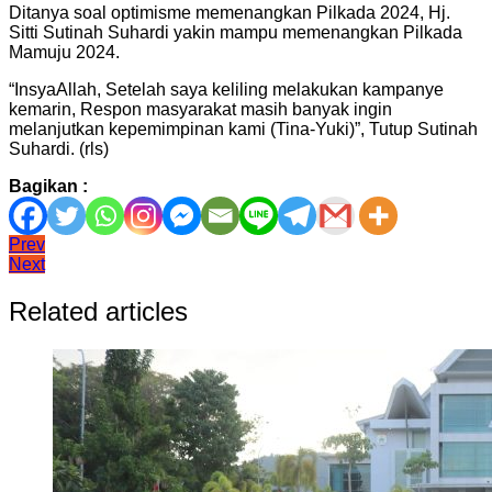
Ditanya soal optimisme memenangkan Pilkada 2024, Hj.
Sitti Sutinah Suhardi yakin mampu memenangkan Pilkada
Mamuju 2024.
“InsyaAllah, Setelah saya keliling melakukan kampanye
kemarin, Respon masyarakat masih banyak ingin
melanjutkan kepemimpinan kami (Tina-Yuki)”, Tutup Sutinah
Suhardi. (rls)
Bagikan :
Navigasi
Prev
Next
pos
Related articles