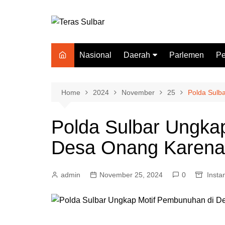
Skip
to
content
Nasional
Daerah
Parlemen
Pe
Mamuju
P
Polewali Mandar
In
Home
2024
November
25
Polda Sulb
Mamuju Tengah
Polda Sulbar Ungka
Majene
Desa Onang Karen
Mamasa
Pasangkayu
admin
November 25, 2024
0
Instan