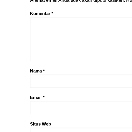
Alamat email Anda tidak akan dipublikasikan.
Ru
Komentar
*
Nama
*
Email
*
Situs Web