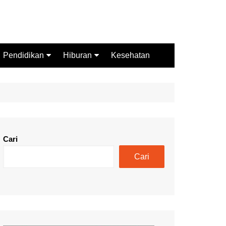
Pendidikan
Hiburan
Kesehatan
Budaya
Wisata
Sejarah
Kuliner
Cari
Cari