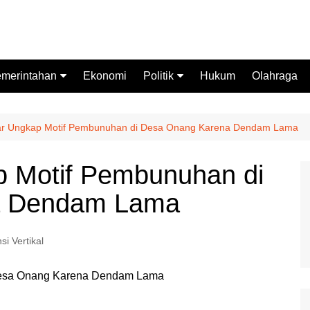
merintahan
Ekonomi
Politik
Hukum
Olahraga
emprov Sulbar
Partai Politik
stansi Vertikal
Pemilu
ar Ungkap Motif Pembunuhan di Desa Onang Karena Dendam Lama
Pilkada
p Motif Pembunuhan di
a Dendam Lama
si Vertikal