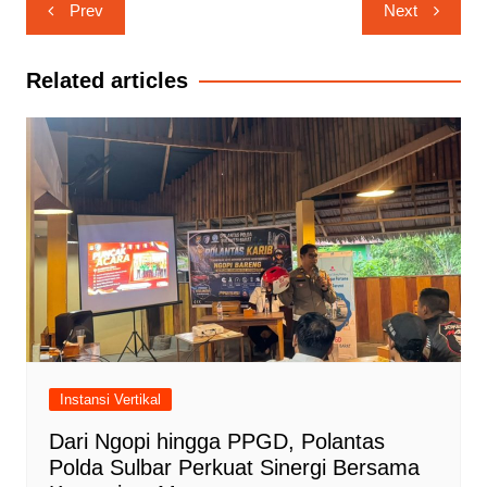
Navigasi
Prev
Next
pos
Related articles
Instansi Vertikal
Dari Ngopi hingga PPGD, Polantas
Polda Sulbar Perkuat Sinergi Bersama