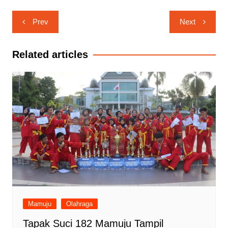
Navigasi
Prev
Next
pos
Related articles
Mamuju
Olahraga
Tapak Suci 182 Mamuju Tampil