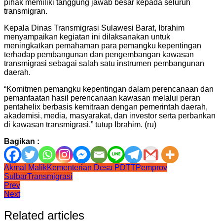
pihak memiliki tanggung jawab besar kepada seluruh
transmigran.
Kepala Dinas Transmigrasi Sulawesi Barat, Ibrahim
menyampaikan kegiatan ini dilaksanakan untuk
meningkatkan pemahaman para pemangku kepentingan
terhadap pembangunan dan pengembangan kawasan
transmigrasi sebagai salah satu instrumen pembangunan
daerah.
“Komitmen pemangku kepentingan dalam perencanaan dan
pemanfaatan hasil perencanaan kawasan melalui peran
pentahelix berbasis kemitraan dengan pemerintah daerah,
akademisi, media, masyarakat, dan investor serta perbankan
di kawasan transmigrasi,” tutup Ibrahim. (ru)
Bagikan :
Akmal Malik
Kementerian Desa PDTT
Pemprov
Sulbar
Transmigrasi
Navigasi
Prev
Next
pos
Related articles