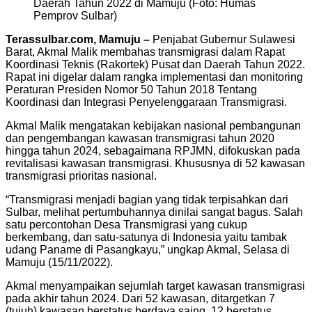
Daerah Tahun 2022 di Mamuju (Foto: Humas
Pemprov Sulbar)
Terassulbar.com, Mamuju –
Penjabat Gubernur Sulawesi
Barat, Akmal Malik membahas transmigrasi dalam Rapat
Koordinasi Teknis (Rakortek) Pusat dan Daerah Tahun 2022.
Rapat ini digelar dalam rangka implementasi dan monitoring
Peraturan Presiden Nomor 50 Tahun 2018 Tentang
Koordinasi dan Integrasi Penyelenggaraan Transmigrasi.
Akmal Malik mengatakan kebijakan nasional pembangunan
dan pengembangan kawasan transmigrasi tahun 2020
hingga tahun 2024, sebagaimana RPJMN, difokuskan pada
revitalisasi kawasan transmigrasi. Khususnya di 52 kawasan
transmigrasi prioritas nasional.
“Transmigrasi menjadi bagian yang tidak terpisahkan dari
Sulbar, melihat pertumbuhannya dinilai sangat bagus. Salah
satu percontohan Desa Transmigrasi yang cukup
berkembang, dan satu-satunya di Indonesia yaitu tambak
udang Paname di Pasangkayu,” ungkap Akmal, Selasa di
Mamuju (15/11/2022).
Akmal menyampaikan sejumlah target kawasan transmigrasi
pada akhir tahun 2024. Dari 52 kawasan, ditargetkan 7
(tujuh) kawasan berstatus berdaya saing, 12 berstatus