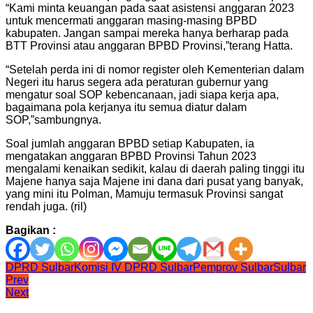
“Kami minta keuangan pada saat asistensi anggaran 2023
untuk mencermati anggaran masing-masing BPBD
kabupaten. Jangan sampai mereka hanya berharap pada
BTT Provinsi atau anggaran BPBD Provinsi,”terang Hatta.
“Setelah perda ini di nomor register oleh Kementerian dalam
Negeri itu harus segera ada peraturan gubernur yang
mengatur soal SOP kebencanaan, jadi siapa kerja apa,
bagaimana pola kerjanya itu semua diatur dalam
SOP,”sambungnya.
Soal jumlah anggaran BPBD setiap Kabupaten, ia
mengatakan anggaran BPBD Provinsi Tahun 2023
mengalami kenaikan sedikit, kalau di daerah paling tinggi itu
Majene hanya saja Majene ini dana dari pusat yang banyak,
yang mini itu Polman, Mamuju termasuk Provinsi sangat
rendah juga. (ril)
Bagikan :
DPRD Sulbar
Komisi IV DPRD Sulbar
Pemprov Sulbar
Sulbar
Navigasi
Prev
Next
pos