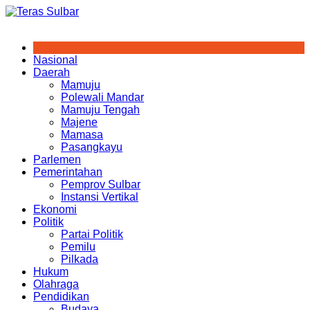
Skip
to
content
Nasional
Daerah
Mamuju
Polewali Mandar
Mamuju Tengah
Majene
Mamasa
Pasangkayu
Parlemen
Pemerintahan
Pemprov Sulbar
Instansi Vertikal
Ekonomi
Politik
Partai Politik
Pemilu
Pilkada
Hukum
Olahraga
Pendidikan
Budaya