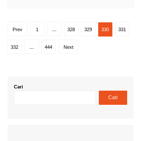
Paginasi
Prev
1
…
328
329
330
331
pos
332
…
444
Next
Cari
Cari